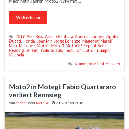
Nach neun Jahren Moto2-WM mit …
Weiterlesen
2019
,
Alex Rins
,
Alvaro Bautista
,
Andrea Iannone
,
Aprilia
,
Ducati
,
Honda
,
Joan Mir
,
Jorge Lorenzo
,
Mageneti Marelli
,
Marc Marquez
,
Moto2
,
Moto3
,
MotoGP
,
Repsol
,
Scott
Redding
,
Street Triple
,
Suzuki
,
Test
,
Tom Lüthi
,
Triumph
,
Valencia
Kommentar hinterlassen
Moto2 in Motegi: Fabio Quartararo
verliert Rennsieg
Von
Michel
unter
MotoGP
21. Oktober 2018