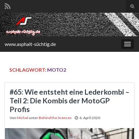
Suc
ums
Search for:
www.asphalt-süchtig.de
Navi
umsc
SCHLAGWORT:
MOTO2
#65: Wie entsteht eine Lederkombi –
Teil 2: Die Kombis der MotoGP
Profis
Von
Michel
unter
Behind the Scences
6. April 2020