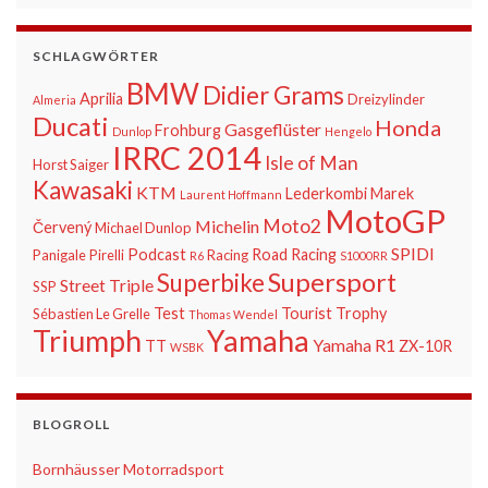
SCHLAGWÖRTER
BMW
Didier Grams
Aprilia
Dreizylinder
Almeria
Ducati
Honda
Gasgeflüster
Frohburg
Dunlop
Hengelo
IRRC 2014
Isle of Man
Horst Saiger
Kawasaki
KTM
Lederkombi
Marek
Laurent Hoffmann
MotoGP
Moto2
Michelin
Červený
Michael Dunlop
SPIDI
Podcast
Road Racing
Panigale
Pirelli
Racing
R6
S1000RR
Supersport
Superbike
Street Triple
SSP
Test
Tourist Trophy
Sébastien Le Grelle
Thomas Wendel
Triumph
Yamaha
Yamaha R1
TT
ZX-10R
WSBK
BLOGROLL
Bornhäusser Motorradsport