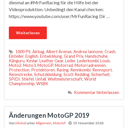
diesmal an #MrFunRacing für die Hilfe bei der
Videoproduktion. Unbedingt den Kanal checken:
https://www.youtube.com/user/MrFunRacing Dir …
Weiterlesen
1000 PS
,
Airbag
,
Albert Arenas
,
Andrea Iannone
,
Crash
,
Einteiler
,
English
,
Entwicklung
,
Grand Prix
,
Handschuhe
,
Känguru
,
Kevlar
,
Leather Gear
,
Leder
,
Lederkombi
,
Louis
,
Moto2
,
Moto3
,
MotoGP
,
Motorrad
,
Motorradrennen
,
Protection
,
Protektoren
,
Racing
,
Rennkombi
,
Rennsport
,
Rennstrecke
,
Schutzkleidung
,
Scott Redding
,
Sicherheit
,
SPIDI
,
Stiefel
,
Unfall
,
Weltmeisterschaft
,
World
Championship
,
WSBK
Kommentar hinterlassen
Änderungen MotoGP 2019
Von
Michel
unter
Allgemein
,
MotoGP
19. November 2018