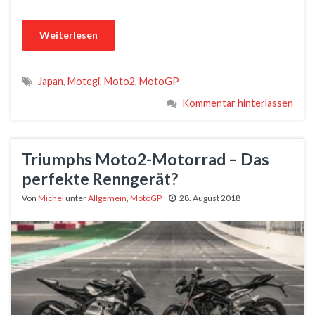
Weiterlesen
Japan
,
Motegi
,
Moto2
,
MotoGP
Kommentar hinterlassen
Triumphs Moto2-Motorrad – Das
perfekte Renngerät?
Von
Michel
unter
Allgemein
,
MotoGP
28. August 2018