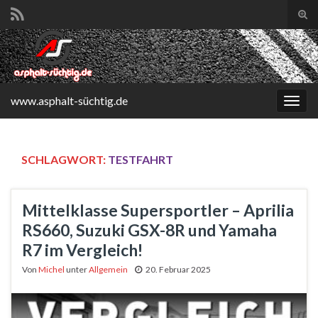
Suc
ums
Search for:
www.asphalt-süchtig.de
Navi
umsc
SCHLAGWORT:
TESTFAHRT
Mittelklasse Supersportler – Aprilia
RS660, Suzuki GSX-8R und Yamaha
R7 im Vergleich!
Von
Michel
unter
Allgemein
20. Februar 2025