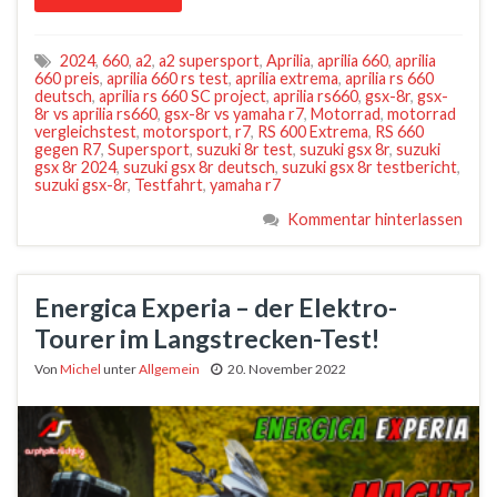
2024
,
660
,
a2
,
a2 supersport
,
Aprilia
,
aprilia 660
,
aprilia
660 preis
,
aprilia 660 rs test
,
aprilia extrema
,
aprilia rs 660
deutsch
,
aprilia rs 660 SC project
,
aprilia rs660
,
gsx-8r
,
gsx-
8r vs aprilia rs660
,
gsx-8r vs yamaha r7
,
Motorrad
,
motorrad
vergleichstest
,
motorsport
,
r7
,
RS 600 Extrema
,
RS 660
gegen R7
,
Supersport
,
suzuki 8r test
,
suzuki gsx 8r
,
suzuki
gsx 8r 2024
,
suzuki gsx 8r deutsch
,
suzuki gsx 8r testbericht
,
suzuki gsx-8r
,
Testfahrt
,
yamaha r7
Kommentar hinterlassen
Energica Experia – der Elektro-
Tourer im Langstrecken-Test!
Von
Michel
unter
Allgemein
20. November 2022