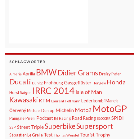
SCHLAGWÖRTER
BMW
Didier Grams
Aprilia
Dreizylinder
Almeria
Ducati
Honda
Gasgeflüster
Frohburg
Dunlop
Hengelo
IRRC 2014
Isle of Man
Horst Saiger
Kawasaki
KTM
Lederkombi
Marek
Laurent Hoffmann
MotoGP
Moto2
Michelin
Červený
Michael Dunlop
SPIDI
Podcast
Road Racing
Panigale
Pirelli
Racing
R6
S1000RR
Supersport
Superbike
Street Triple
SSP
Test
Tourist Trophy
Sébastien Le Grelle
Thomas Wendel