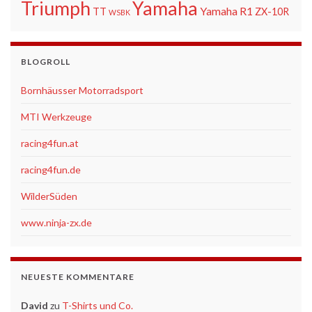
Triumph
Yamaha
Yamaha R1
TT
ZX-10R
WSBK
BLOGROLL
Bornhäusser Motorradsport
MTI Werkzeuge
racing4fun.at
racing4fun.de
WilderSüden
www.ninja-zx.de
NEUESTE KOMMENTARE
David
zu
T-Shirts und Co.