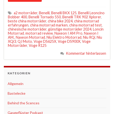
a2 motorräder
,
Benelli
,
Benelli BKX 125
,
Benelli Leoncino
Bobber 400
,
Benelli Tornado 550
,
Benelli TRK 902 Xplorer
,
beste china motorräder
,
china bike 2024
,
china motorrad
erfahrungen
,
china motorrad marken
,
china motorrad test
,
chinesische motorräder
,
günstige motorräder 2024
,
Loncin
Motorrad
,
motorrad review
,
Naxeon I AM Pro
,
Naxeon I
AM.
,
Naxeon Motorrad
,
Niu Elektro Motorrad
,
Niu RQi
,
Niu
XQi3
,
QJ Moto
,
Voge DS625X
,
Voge DS900X
,
Voge
Motorräder
,
Voge R125
Kommentar hinterlassen
KATEGORIEN
Allgemein
Bastelecke
Behind the Scences
Gasgeflüster Podcast