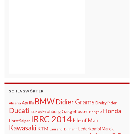
SCHLAGWÖRTER
BMW
Didier Grams
Aprilia
Dreizylinder
Almeria
Ducati
Honda
Gasgeflüster
Frohburg
Dunlop
Hengelo
IRRC 2014
Isle of Man
Horst Saiger
Kawasaki
KTM
Lederkombi
Marek
Laurent Hoffmann