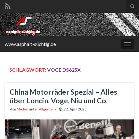
Suc
ums
Search for:
www.asphalt-süchtig.de
Navi
umsc
SCHLAGWORT:
VOGE DS625X
China Motorräder Spezial – Alles
über Loncin, Voge, Niu und Co.
Von
Michel
unter
Allgemein
22. April 2025