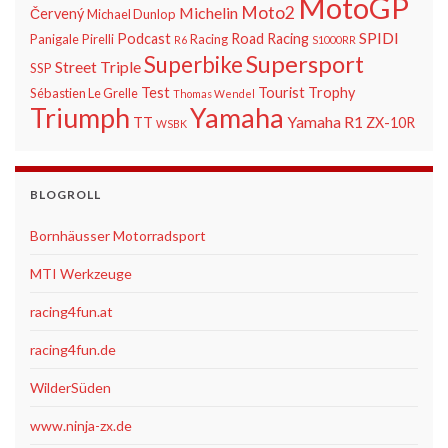
MotoGP
Moto2
Michelin
Červený
Michael Dunlop
SPIDI
Podcast
Road Racing
Panigale
Pirelli
Racing
R6
S1000RR
Supersport
Superbike
Street Triple
SSP
Test
Tourist Trophy
Sébastien Le Grelle
Thomas Wendel
Triumph
Yamaha
Yamaha R1
TT
ZX-10R
WSBK
BLOGROLL
Bornhäusser Motorradsport
MTI Werkzeuge
racing4fun.at
racing4fun.de
WilderSüden
www.ninja-zx.de