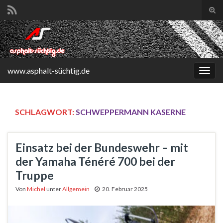
Suc
ums
Search for:
www.asphalt-süchtig.de
Navi
umsc
SCHLAGWORT:
SCHWEPPERMANN KASERNE
Einsatz bei der Bundeswehr – mit
der Yamaha Ténéré 700 bei der
Truppe
Von
Michel
unter
Allgemein
20. Februar 2025