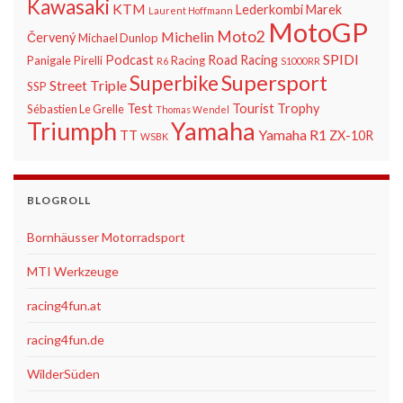
Kawasaki
KTM
Lederkombi
Marek
Laurent Hoffmann
MotoGP
Moto2
Michelin
Červený
Michael Dunlop
SPIDI
Podcast
Road Racing
Panigale
Pirelli
Racing
R6
S1000RR
Supersport
Superbike
Street Triple
SSP
Test
Tourist Trophy
Sébastien Le Grelle
Thomas Wendel
Triumph
Yamaha
Yamaha R1
TT
ZX-10R
WSBK
BLOGROLL
Bornhäusser Motorradsport
MTI Werkzeuge
racing4fun.at
racing4fun.de
WilderSüden