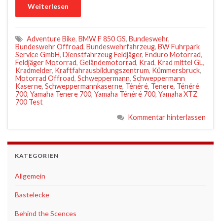
Weiterlesen
Adventure Bike
,
BMW F 850 GS
,
Bundeswehr
,
Bundeswehr Offroad
,
Bundeswehrfahrzeug
,
BW Fuhrpark
Service GmbH
,
Dienstfahrzeug Feldjäger
,
Enduro Motorrad
,
Feldjäger Motorrad
,
Geländemotorrad
,
Krad
,
Krad mittel GL
,
Kradmelder
,
Kraftfahrausbildungszentrum
,
Kümmersbruck
,
Motorrad Offroad
,
Schweppermann
,
Schweppermann
Kaserne
,
Schweppermannkaserne
,
Ténéré
,
Tenere
,
Ténéré
700
,
Yamaha Tenere 700
,
Yamaha Ténéré 700
,
Yamaha XTZ
700 Test
Kommentar hinterlassen
KATEGORIEN
Allgemein
Bastelecke
Behind the Scences