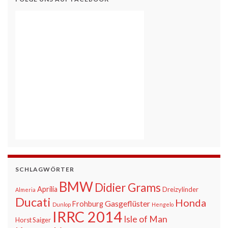
SCHLAGWÖRTER
BMW
Didier Grams
Aprilia
Dreizylinder
Almeria
Ducati
Honda
Gasgeflüster
Frohburg
Dunlop
Hengelo
IRRC 2014
Isle of Man
Horst Saiger