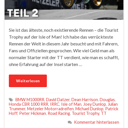
Sie ist das älteste, noch existierende Rennen – die Tourist
Trophy auf der Isle of Man! Ich habe das verrückteste
Rennen der Welt in diesem Jahr besucht und mit Fahrern,
Fans und Offiziellen gesprochen. Wie viel Geld man als
normaler Starter mit der TT verdient, wie man es schafft,
ohne Erfahrung auf der Insel starten …
Weiterlesen
BMW M1000RR
,
David Datzer
,
Dean Harrison
,
Douglas
,
Honda CBR 1000 RRR
,
IRRC
,
Isle of Man
,
Joey Dunlop
,
Julian
Trummer
,
Metzeler Motorradreifen
,
Michael Dunlop
,
Patrick
Hoff
,
Peter Hickman
,
Road Racing
,
Tourist Trophy
,
TT
Kommentar hinterlassen