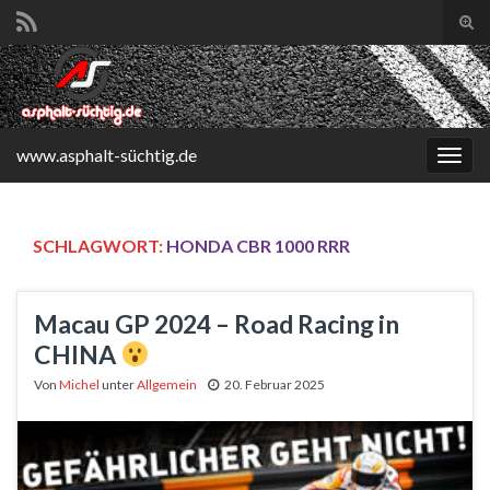
Suc
ums
Search for:
www.asphalt-süchtig.de
Navi
umsc
SCHLAGWORT:
HONDA CBR 1000 RRR
Macau GP 2024 – Road Racing in
CHINA
Von
Michel
unter
Allgemein
20. Februar 2025