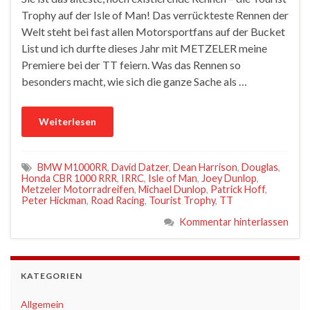
Trophy auf der Isle of Man! Das verrückteste Rennen der
Welt steht bei fast allen Motorsportfans auf der Bucket
List und ich durfte dieses Jahr mit METZELER meine
Premiere bei der TT feiern. Was das Rennen so
besonders macht, wie sich die ganze Sache als …
Weiterlesen
BMW M1000RR
,
David Datzer
,
Dean Harrison
,
Douglas
,
Honda CBR 1000 RRR
,
IRRC
,
Isle of Man
,
Joey Dunlop
,
Metzeler Motorradreifen
,
Michael Dunlop
,
Patrick Hoff
,
Peter Hickman
,
Road Racing
,
Tourist Trophy
,
TT
Kommentar hinterlassen
KATEGORIEN
Allgemein