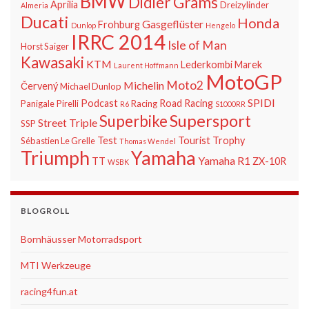
BMW
Didier Grams
Aprilia
Dreizylinder
Almeria
Ducati
Honda
Gasgeflüster
Frohburg
Dunlop
Hengelo
IRRC 2014
Isle of Man
Horst Saiger
Kawasaki
KTM
Lederkombi
Marek
Laurent Hoffmann
MotoGP
Moto2
Michelin
Červený
Michael Dunlop
SPIDI
Podcast
Road Racing
Panigale
Pirelli
Racing
R6
S1000RR
Supersport
Superbike
Street Triple
SSP
Test
Tourist Trophy
Sébastien Le Grelle
Thomas Wendel
Triumph
Yamaha
Yamaha R1
TT
ZX-10R
WSBK
BLOGROLL
Bornhäusser Motorradsport
MTI Werkzeuge
racing4fun.at