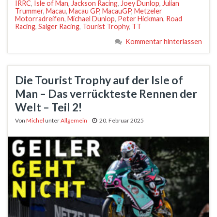
IRRC
,
Isle of Man
,
Jackson Racing
,
Joey Dunlop
,
Julian
Trummer
,
Macau
,
Macau GP
,
MacauGP
,
Metzeler
Motorradreifen
,
Michael Dunlop
,
Peter Hickman
,
Road
Racing
,
Saiger Racing
,
Tourist Trophy
,
TT
Kommentar hinterlassen
Die Tourist Trophy auf der Isle of
Man – Das verrückteste Rennen der
Welt – Teil 2!
Von
Michel
unter
Allgemein
20. Februar 2025