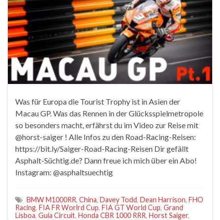
Was für Europa die Tourist Trophy ist in Asien der
Macau GP. Was das Rennen in der Glücksspielmetropole
so besonders macht, erfährst du im Video zur Reise mit
‪@horst-saiger‬ ! Alle Infos zu den Road-Racing-Reisen:
https://bit.ly/Saiger-Road-Racing-Reisen Dir gefällt
Asphalt-Süchtig.de? Dann freue ich mich über ein Abo!
Instagram: @asphaltsuechtig
BMW M1000RR
,
China
,
Davey Todd
,
Dean Harrison
,
FHO
Racing
,
FIA FR Worlrd Cup
,
FIA GT World Cup
,
Grand
Lisboa
,
Guia Circuit
,
Honda CBR 1000 RRR
,
Horst Saiger
,