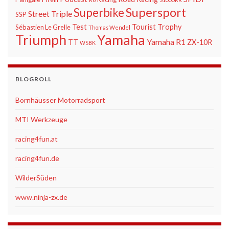
Supersport
Superbike
Street Triple
SSP
Test
Tourist Trophy
Sébastien Le Grelle
Thomas Wendel
Triumph
Yamaha
Yamaha R1
TT
ZX-10R
WSBK
BLOGROLL
Bornhäusser Motorradsport
MTI Werkzeuge
racing4fun.at
racing4fun.de
WilderSüden
www.ninja-zx.de