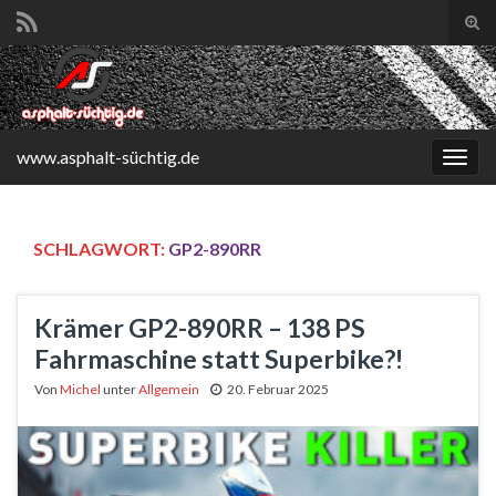
Suc
ums
Search for:
www.asphalt-süchtig.de
Navi
umsc
SCHLAGWORT:
GP2-890RR
Krämer GP2-890RR – 138 PS
Fahrmaschine statt Superbike?!
Von
Michel
unter
Allgemein
20. Februar 2025