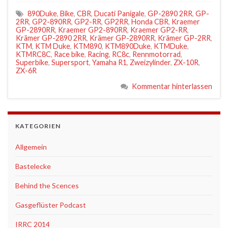
890Duke
,
Bike
,
CBR
,
Ducati Panigale
,
GP-2890 2RR
,
GP-
2RR
,
GP2-890RR
,
GP2-RR
,
GP2RR
,
Honda CBR
,
Kraemer
GP-2890RR
,
Kraemer GP2-890RR
,
Kraemer GP2-RR
,
Krämer GP-2890 2RR
,
Krämer GP-2890RR
,
Krämer GP-2RR
,
KTM
,
KTM Duke
,
KTM890
,
KTM890Duke
,
KTMDuke
,
KTMRC8C
,
Race bike
,
Racing
,
RC8c
,
Rennmotorrad
,
Superbike
,
Supersport
,
Yamaha R1
,
Zweizylinder
,
ZX-10R
,
ZX-6R
Kommentar hinterlassen
KATEGORIEN
Allgemein
Bastelecke
Behind the Scences
Gasgeflüster Podcast
IRRC 2014