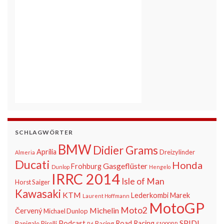
SCHLAGWÖRTER
BMW
Didier Grams
Aprilia
Dreizylinder
Almeria
Ducati
Honda
Gasgeflüster
Frohburg
Dunlop
Hengelo
IRRC 2014
Isle of Man
Horst Saiger
Kawasaki
KTM
Lederkombi
Marek
Laurent Hoffmann
MotoGP
Moto2
Michelin
Červený
Michael Dunlop
SPIDI
Podcast
Road Racing
Panigale
Pirelli
Racing
R6
S1000RR