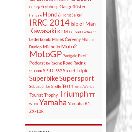
Gasgeflüster
Frohburg
Dunlop
Honda
Horst Saiger
Hengelo
IRRC 2014
Isle of Man
Kawasaki
KTM
Laurent Hoffmann
Lederkombi
Marek Červený
Michael
Moto2
Michelin
Dunlop
MotoGP
Panigale
Pirelli
Podcast
Road Racing
Racing
R6
SPIDI
Street Triple
SSP
S1000RR
Supersport
Superbike
Test
Sébastien Le Grelle
Thomas Wendel
Triumph
Tourist Trophy
TT
Yamaha
Yamaha R1
WSBK
ZX-10R