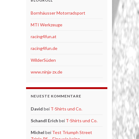
BLOGROLL
Bornhäusser Motorradsport
MTI Werkzeuge
racing4fun.at
racing4fun.de
WilderSüden
www.ninja-zx.de
NEUESTE KOMMENTARE
David
bei
T-Shirts und Co.
Schandl Erich
bei
T-Shirts und Co.
Michel
bei
Test Triumph Street
Triple RS – Eine wie keine