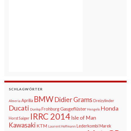
SCHLAGWÖRTER
BMW
Didier Grams
Aprilia
Dreizylinder
Almeria
Ducati
Honda
Gasgeflüster
Frohburg
Dunlop
Hengelo
IRRC 2014
Isle of Man
Horst Saiger
Kawasaki
KTM
Lederkombi
Marek
Laurent Hoffmann