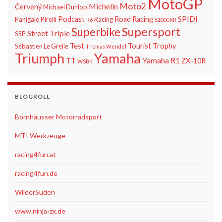
MotoGP
Moto2
Michelin
Červený
Michael Dunlop
SPIDI
Podcast
Road Racing
Panigale
Pirelli
Racing
R6
S1000RR
Supersport
Superbike
Street Triple
SSP
Test
Tourist Trophy
Sébastien Le Grelle
Thomas Wendel
Triumph
Yamaha
Yamaha R1
TT
ZX-10R
WSBK
BLOGROLL
Bornhäusser Motorradsport
MTI Werkzeuge
racing4fun.at
racing4fun.de
WilderSüden
www.ninja-zx.de