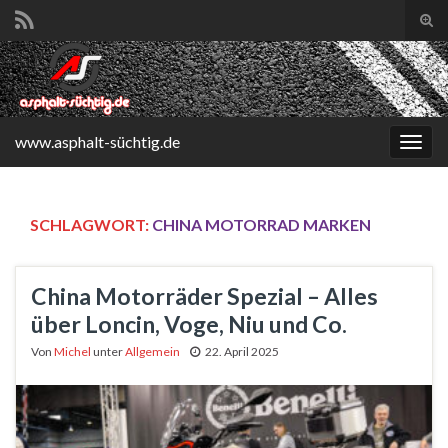
Suc
ums
Search for:
www.asphalt-süchtig.de
Navi
umsc
SCHLAGWORT:
CHINA MOTORRAD MARKEN
China Motorräder Spezial – Alles
über Loncin, Voge, Niu und Co.
Von
Michel
unter
Allgemein
22. April 2025