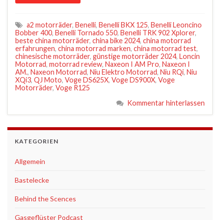
a2 motorräder
,
Benelli
,
Benelli BKX 125
,
Benelli Leoncino
Bobber 400
,
Benelli Tornado 550
,
Benelli TRK 902 Xplorer
,
beste china motorräder
,
china bike 2024
,
china motorrad
erfahrungen
,
china motorrad marken
,
china motorrad test
,
chinesische motorräder
,
günstige motorräder 2024
,
Loncin
Motorrad
,
motorrad review
,
Naxeon I AM Pro
,
Naxeon I
AM.
,
Naxeon Motorrad
,
Niu Elektro Motorrad
,
Niu RQi
,
Niu
XQi3
,
QJ Moto
,
Voge DS625X
,
Voge DS900X
,
Voge
Motorräder
,
Voge R125
Kommentar hinterlassen
KATEGORIEN
Allgemein
Bastelecke
Behind the Scences
Gasgeflüster Podcast