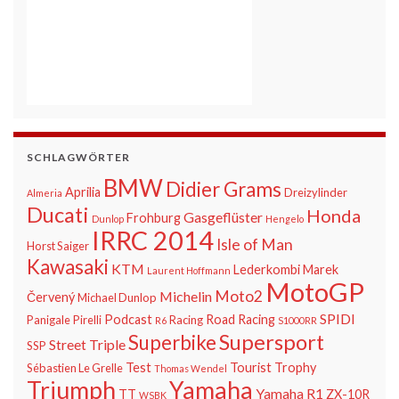
SCHLAGWÖRTER
BMW
Didier Grams
Aprilia
Dreizylinder
Almeria
Ducati
Honda
Gasgeflüster
Frohburg
Dunlop
Hengelo
IRRC 2014
Isle of Man
Horst Saiger
Kawasaki
KTM
Lederkombi
Marek
Laurent Hoffmann
MotoGP
Moto2
Michelin
Červený
Michael Dunlop
SPIDI
Podcast
Road Racing
Panigale
Pirelli
Racing
R6
S1000RR
Supersport
Superbike
Street Triple
SSP
Test
Tourist Trophy
Sébastien Le Grelle
Thomas Wendel
Triumph
Yamaha
Yamaha R1
TT
ZX-10R
WSBK