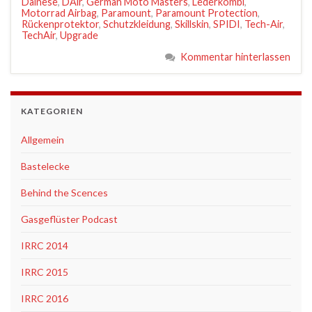
Dainese
,
DAir
,
German Moto Masters
,
Lederkombi
,
Motorrad Airbag
,
Paramount
,
Paramount Protection
,
Rückenprotektor
,
Schutzkleidung
,
Skillskin
,
SPIDI
,
Tech-Air
,
TechAir
,
Upgrade
Kommentar hinterlassen
KATEGORIEN
Allgemein
Bastelecke
Behind the Scences
Gasgeflüster Podcast
IRRC 2014
IRRC 2015
IRRC 2016