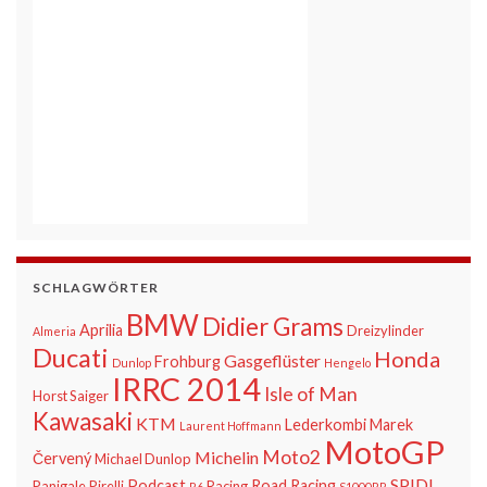
SCHLAGWÖRTER
BMW
Didier Grams
Aprilia
Dreizylinder
Almeria
Ducati
Honda
Gasgeflüster
Frohburg
Dunlop
Hengelo
IRRC 2014
Isle of Man
Horst Saiger
Kawasaki
KTM
Lederkombi
Marek
Laurent Hoffmann
MotoGP
Moto2
Michelin
Červený
Michael Dunlop
SPIDI
Podcast
Road Racing
Panigale
Pirelli
Racing
R6
S1000RR