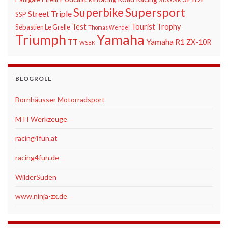
Supersport
Superbike
Street Triple
SSP
Test
Tourist Trophy
Sébastien Le Grelle
Thomas Wendel
Triumph
Yamaha
Yamaha R1
TT
ZX-10R
WSBK
BLOGROLL
Bornhäusser Motorradsport
MTI Werkzeuge
racing4fun.at
racing4fun.de
WilderSüden
www.ninja-zx.de