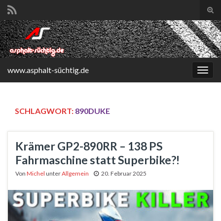
Suc
ums
Search for:
www.asphalt-süchtig.de
Navi
umsc
SCHLAGWORT:
890DUKE
Krämer GP2-890RR – 138 PS
Fahrmaschine statt Superbike?!
Von
Michel
unter
Allgemein
20. Februar 2025