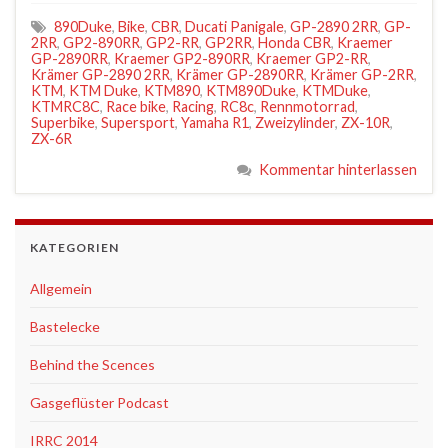
890Duke
,
Bike
,
CBR
,
Ducati Panigale
,
GP-2890 2RR
,
GP-
2RR
,
GP2-890RR
,
GP2-RR
,
GP2RR
,
Honda CBR
,
Kraemer
GP-2890RR
,
Kraemer GP2-890RR
,
Kraemer GP2-RR
,
Krämer GP-2890 2RR
,
Krämer GP-2890RR
,
Krämer GP-2RR
,
KTM
,
KTM Duke
,
KTM890
,
KTM890Duke
,
KTMDuke
,
KTMRC8C
,
Race bike
,
Racing
,
RC8c
,
Rennmotorrad
,
Superbike
,
Supersport
,
Yamaha R1
,
Zweizylinder
,
ZX-10R
,
ZX-6R
Kommentar hinterlassen
KATEGORIEN
Allgemein
Bastelecke
Behind the Scences
Gasgeflüster Podcast
IRRC 2014